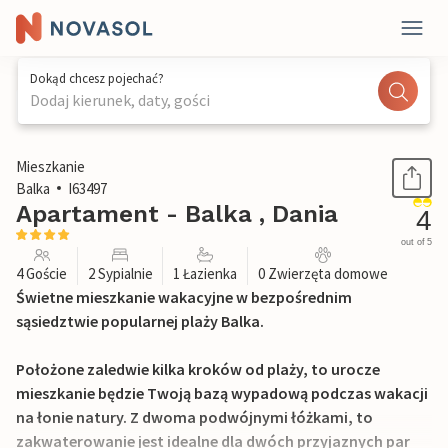
Dokąd chcesz pojechać?
Dodaj kierunek, daty, gości
1 / 29
Mieszkanie
Balka
I63497
Apartament - Balka , Dania
4
out of 5
4 Goście
2 Sypialnie
1 Łazienka
0 Zwierzęta domowe
Świetne mieszkanie wakacyjne w bezpośrednim
sąsiedztwie popularnej plaży Balka.
Położone zaledwie kilka kroków od plaży, to urocze
mieszkanie będzie Twoją bazą wypadową podczas wakacji
na łonie natury. Z dwoma podwójnymi łóżkami, to
zakwaterowanie jest idealne dla dwóch przyjaznych par