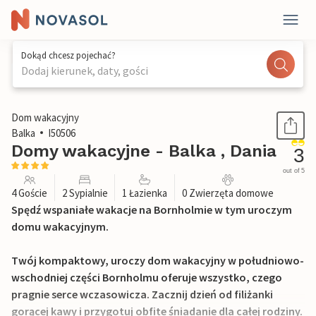
Dokąd chcesz pojechać?
Dodaj kierunek, daty, gości
1 / 12
Dom wakacyjny
Balka
I50506
Domy wakacyjne - Balka , Dania
3
out of 5
4 Goście
2 Sypialnie
1 Łazienka
0 Zwierzęta domowe
Spędź wspaniałe wakacje na Bornholmie w tym uroczym
domu wakacyjnym.
Twój kompaktowy, uroczy dom wakacyjny w południowo-
wschodniej części Bornholmu oferuje wszystko, czego
pragnie serce wczasowicza. Zacznij dzień od filiżanki
gorącej kawy i przygotuj obfite śniadanie dla całej rodziny.