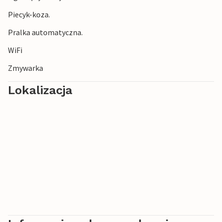
zbudowany w stylu późnogotyckim.
Piecyk-koza.
Pralka automatyczna.
WiFi
Zmywarka
Lokalizacja