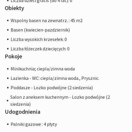
Liczba dzieci gratis (do 4 lat): 0
Obiekty
Wspolny basen na zewnatrz. : 45 m2
Basen (kwiecien-pazdziernik)
Liczba wysokich krzesełek: 0
Liczba łóżeczek dziecięcych: 0
Pokoje
Minikuchnia; ciepla/zimna woda
Lazienka - WC: ciepla/zimna woda., Prysznic.
Poddasze - Lozko podwójne (2 siedzenia)
Salon z aneksem kuchennym - Lozko podwójne (2
siedzenia)
Udogodnienia
Palniki gazowe : 4 płyty