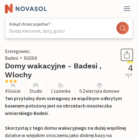
Dokąd chcesz pojechać?
Dodaj kierunek, daty, gości
1 / 22
Szeregowiec.
Badesi
IGG016
Domy wakacyjne - Badesi ,
4
Wlochy
out of
5
4 Goście
Studio
1 Łazienka
0 Zwierzęta domowe
Ten przytulny dom szeregowy ze wspólnym odkrytym
basenem położony jest na obrzeżach miasteczka
winiarskiego Badesi.
Skorzystaj z tego domu wakacyjnego na dużej wspólnej
działce w wiejskim otoczeniu jako dobrej bazy na