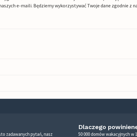
naszych e-maili. Będziemy wykorzystywać Twoje dane zgodnie z n
Dlaczego powinien
zęsto zadawanych pytań, nasz
50 000 domów wakacyjnych w 1