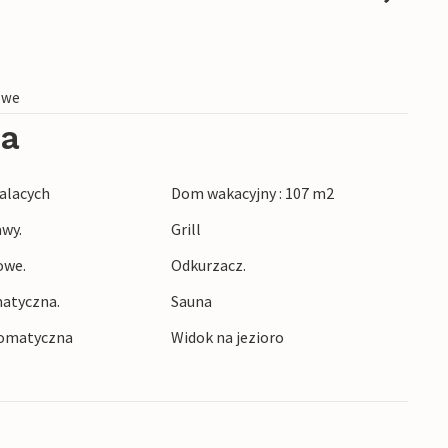
owe
ia
alacych
Dom wakacyjny : 107 m2
awy.
Grill
owe.
Odkurzacz.
atyczna.
Sauna
tomatyczna
Widok na jezioro