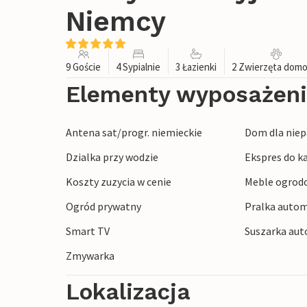
Niemcy
9 Goście
4 Sypialnie
3 Łazienki
2 Zwierzęta dom
Elementy wyposażen
Antena sat/progr. niemieckie
Dom dla niep
Dzialka przy wodzie
Ekspres do k
Koszty zuzycia w cenie
Meble ogrod
Ogród prywatny
Pralka autom
Smart TV
Suszarka au
Zmywarka
Lokalizacja