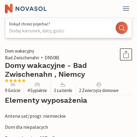
Dokąd chcesz pojechać?
Dodaj kierunek, daty, gości
1 / 1
Dom wakacyjny
Bad Zwischenahn
DNS081
Domy wakacyjne - Bad
Zwischenahn , Niemcy
9 Goście
4 Sypialnie
3 Łazienki
2 Zwierzęta domowe
Elementy wyposażenia
Antena sat/progr. niemieckie
Dom dla niepalacych