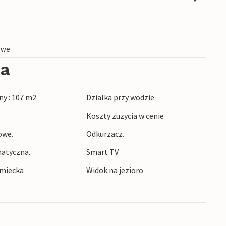
owe
ia
y : 107 m2
Dzialka przy wodzie
Koszty zuzycia w cenie
owe.
Odkurzacz.
atyczna.
Smart TV
emiecka
Widok na jezioro