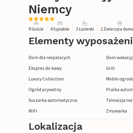
Niemcy
9 Goście
4 Sypialnie
3 Łazienki
2 Zwierzęta dom
Elementy wyposażen
Dom dla niepalacych
Dom wakacyjn
Ekspres do kawy.
Grill
Luxury Collection
Meble ogrod
Ogród prywatny
Pralka autom
Suszarka automatyczna
Telewizja ni
WiFi
Zmywarka
Lokalizacja