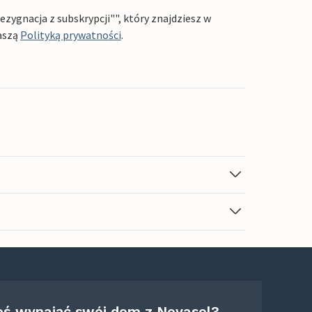
ygnacja z subskrypcji"", który znajdziesz w
aszą
Polityką prywatności
.
eś wynająć swój dom z Novasol?