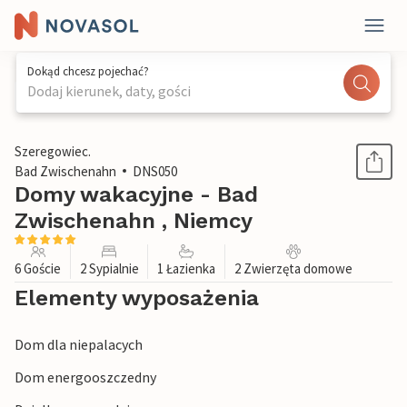
Dokąd chcesz pojechać?
Dodaj kierunek, daty, gości
1 / 1
Szeregowiec.
Bad Zwischenahn
DNS050
Domy wakacyjne - Bad
Zwischenahn , Niemcy
6 Goście
2 Sypialnie
1 Łazienka
2 Zwierzęta domowe
Elementy wyposażenia
Dom dla niepalacych
Dom energooszczedny