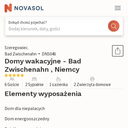
Dokąd chcesz pojechać?
Dodaj kierunek, daty, gości
1 / 1
Szeregowiec.
Bad Zwischenahn
DNS046
Domy wakacyjne - Bad
Zwischenahn , Niemcy
6 Goście
2 Sypialnie
1 Łazienka
2 Zwierzęta domowe
Elementy wyposażenia
Dom dla niepalacych
Dom energooszczedny