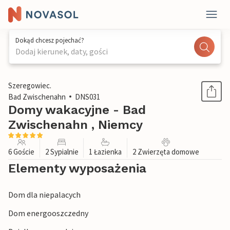
Dokąd chcesz pojechać?
Dodaj kierunek, daty, gości
1 / 1
Szeregowiec.
Bad Zwischenahn
DNS031
Domy wakacyjne - Bad
Zwischenahn , Niemcy
6 Goście
2 Sypialnie
1 Łazienka
2 Zwierzęta domowe
Elementy wyposażenia
Dom dla niepalacych
Dom energooszczedny