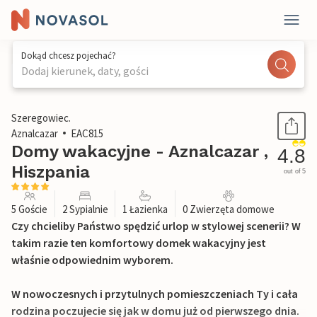
Dokąd chcesz pojechać?
Dodaj kierunek, daty, gości
1 / 16
Szeregowiec.
Aznalcazar
EAC815
Domy wakacyjne - Aznalcazar ,
4.8
Hiszpania
out of 5
5 Goście
2 Sypialnie
1 Łazienka
0 Zwierzęta domowe
Czy chcieliby Państwo spędzić urlop w stylowej scenerii? W
takim razie ten komfortowy domek wakacyjny jest
właśnie odpowiednim wyborem.
W nowoczesnych i przytulnych pomieszczeniach Ty i cała
rodzina poczujecie się jak w domu już od pierwszego dnia.