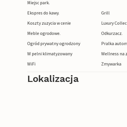
Miejsc park.
plaże Camargue, gdzie natura łączy się z
Ekspres do kawy.
Grill
skarby, od pól lawendy po urocze targi, i
Koszty zuzycia w cenie
Luxury Colle
Meble ogrodowe.
Odkurzacz.
Ogród prywatny ogrodzony
Pralka autom
W pelni klimatyzowany
Wellness na 
WiFi
Zmywarka
Lokalizacja