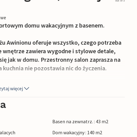
out of 5
owe
fortowym domu wakacyjnym z basenem.
u Awinionu oferuje wszystko, czego potrzeba
 wnętrze zawiera wygodne i stylowe detale,
się jak w domu. Przestronny salon zaprasza na
 kuchnia nie pozostawia nic do życzenia.
 grillem i duży prywatny basen zapewniają
ytaj więcej
ujące dni pod słońcem.
ia
oryczny Awinion ze słynnym mostem i
się zaledwie kilka kilometrów od hotelu.
Basen na zewnatrz. : 43 m2
malowniczego Saint-Rémy-de-Provence lub
alacych
Dom wakacyjny : 140 m2
Na jednodniową wycieczkę warto wybrać się na