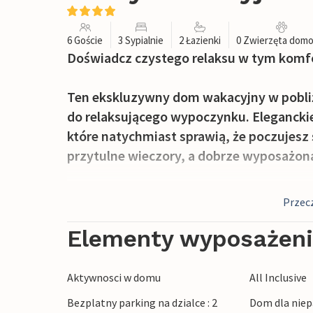
6 Goście
3 Sypialnie
2 Łazienki
0 Zwierzęta dom
Doświadcz czystego relaksu w tym kom
Ten ekskluzywny dom wakacyjny w pobliż
do relaksującego wypoczynku. Eleganckie
które natychmiast sprawią, że poczujesz 
przytulne wieczory, a dobrze wyposażona
W szczególności cichy, osłonięty taras z
Przecz
absolutną prywatność, idealną na relaks
Elementy wyposażen
Odkryj okolice Awinionu, ponieważ hist
imponującym pałacem papieskim znajduje 
Aktywnosci w domu
All Inclusive
Wybierz się na wycieczkę rowerową do 
Bezplatny parking na dzialce : 2
Dom dla niep
odwiedź idylliczne krajobrazy Alpilles. 