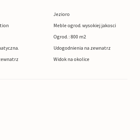
 nadmorskim stylem. Odkryj Prowansję i jej
Jezioro
 doświadcz savoir-vivre'u w najczystszej postaci.
ction
Meble ogrod. wysokiej jakosci
Ogrod. : 800 m2
atyczna.
Udogodnienia na zewnatrz
zewnatrz
Widok na okolice