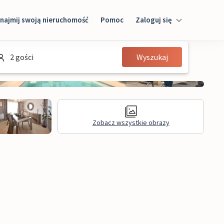
najmij swoją nieruchomość
Pomoc
Zaloguj się
Zaloguj się
2 gości
Wyszukaj
Gość
Właściciel domu
Zobacz wszystkie obrazy
Recenzje
Informacje prawne