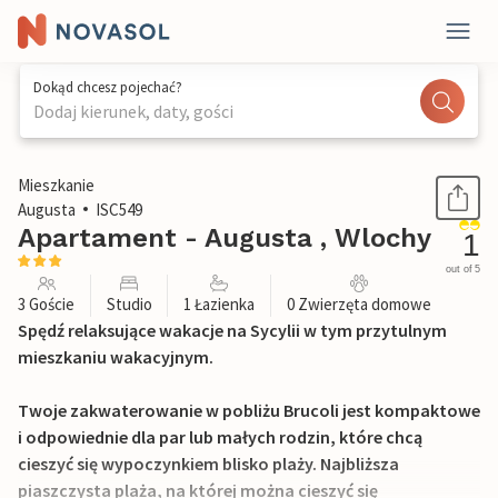
Dokąd chcesz pojechać?
Dodaj kierunek, daty, gości
1 / 16
Mieszkanie
Augusta
ISC549
Apartament - Augusta , Wlochy
1
out of 5
3 Goście
Studio
1 Łazienka
0 Zwierzęta domowe
Spędź relaksujące wakacje na Sycylii w tym przytulnym
mieszkaniu wakacyjnym.
Twoje zakwaterowanie w pobliżu Brucoli jest kompaktowe
i odpowiednie dla par lub małych rodzin, które chcą
cieszyć się wypoczynkiem blisko plaży. Najbliższa
piaszczysta plaża, na której można cieszyć się