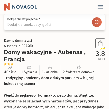
Dokąd chcesz pojechać?
Dodaj kierunek, daty, gości
1 / 18
Dawny dom na wsi.
Aubenas
FRA260
Domy wakacyjne - Aubenas ,
3.8
Francja
out of 5
4 Goście
1 Sypialnia
1 Łazienka
2 Zwierzęta domowe
Tradycyjny kamienny dom z dużym parkiem w bujnej i
bukolicznej scenerii.
Wejdź do pięknego i kompaktowego domu. Wnętrze,
wykonane ze szlachetnych materiałów, jest przytulne i
oferuje dobry komfort, obiecując relaksujące wakacje jako