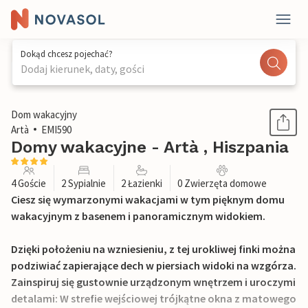
Dokąd chcesz pojechać?
Dodaj kierunek, daty, gości
1 / 34
Dom wakacyjny
Artà
EMI590
Domy wakacyjne - Artà , Hiszpania
4 Goście
2 Sypialnie
2 Łazienki
0 Zwierzęta domowe
Ciesz się wymarzonymi wakacjami w tym pięknym domu
wakacyjnym z basenem i panoramicznym widokiem.
Dzięki położeniu na wzniesieniu, z tej urokliwej finki można
podziwiać zapierające dech w piersiach widoki na wzgórza.
Zainspiruj się gustownie urządzonym wnętrzem i uroczymi
detalami: W strefie wejściowej trójkątne okna z matowego