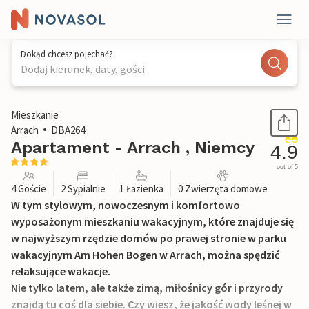
Dokąd chcesz pojechać?
Dodaj kierunek, daty, gości
1 / 21
Mieszkanie
Arrach
DBA264
Apartament - Arrach , Niemcy
4.9
out of 5
4 Goście
2 Sypialnie
1 Łazienka
0 Zwierzęta domowe
W tym stylowym, nowoczesnym i komfortowo
wyposażonym mieszkaniu wakacyjnym, które znajduje się
w najwyższym rzędzie domów po prawej stronie w parku
wakacyjnym Am Hohen Bogen w Arrach, można spędzić
relaksujące wakacje.
Nie tylko latem, ale także zimą, miłośnicy gór i przyrody
znajdą tu coś dla siebie. Czy wiesz, że jakość wody leśnej w