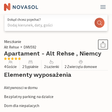
Dokąd chcesz pojechać?
Dodaj kierunek, daty, gości
1 / 1
Mieszkanie
Alt Rehse
DMV592
Apartament - Alt Rehse , Niemcy
4 Goście
2 Sypialnie
2 Łazienki
2 Zwierzęta domowe
Elementy wyposażenia
Aktywnosci w domu
Bezplatny parking na dzialce
Dom dla niepalacych