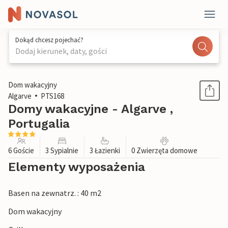
Dokąd chcesz pojechać?
Dodaj kierunek, daty, gości
1 / 22
Dom wakacyjny
Algarve
PTS168
Domy wakacyjne - Algarve ,
Portugalia
6 Goście
3 Sypialnie
3 Łazienki
0 Zwierzęta domowe
Elementy wyposażenia
Basen na zewnatrz. : 40 m2
Dom wakacyjny