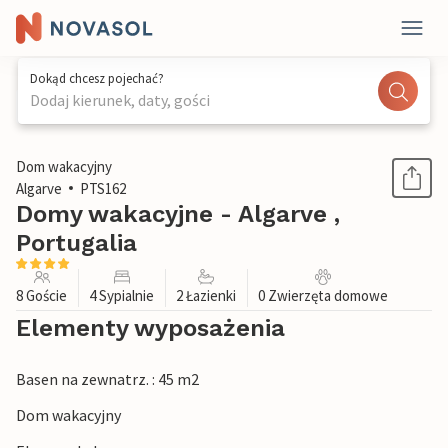
Dokąd chcesz pojechać?
Dodaj kierunek, daty, gości
1 / 25
Dom wakacyjny
Algarve
PTS162
Domy wakacyjne - Algarve ,
Portugalia
8 Goście
4 Sypialnie
2 Łazienki
0 Zwierzęta domowe
Elementy wyposażenia
Basen na zewnatrz. : 45 m2
Dom wakacyjny