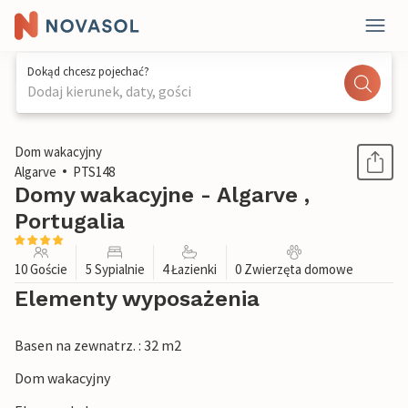
Dokąd chcesz pojechać?
Dodaj kierunek, daty, gości
1 / 37
Dom wakacyjny
Algarve
PTS148
Domy wakacyjne - Algarve ,
Portugalia
10 Goście
5 Sypialnie
4 Łazienki
0 Zwierzęta domowe
Elementy wyposażenia
Basen na zewnatrz. : 32 m2
Dom wakacyjny