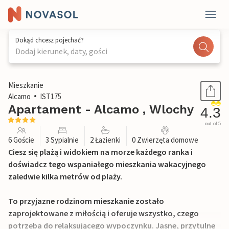
Dokąd chcesz pojechać?
Dodaj kierunek, daty, gości
1 / 37
Mieszkanie
Alcamo
IST175
Apartament - Alcamo , Wlochy
4.3
out of 5
6 Goście
3 Sypialnie
2 Łazienki
0 Zwierzęta domowe
Ciesz się plażą i widokiem na morze każdego ranka i
doświadcz tego wspaniałego mieszkania wakacyjnego
zaledwie kilka metrów od plaży.
To przyjazne rodzinom mieszkanie zostało
zaprojektowane z miłością i oferuje wszystko, czego
potrzeba do relaksującego wypoczynku. Jasne, przytulne