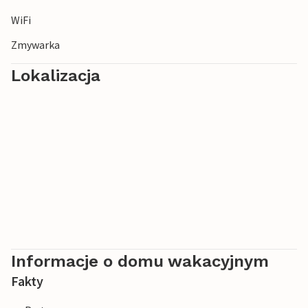
Zingaro, które oferują zapierające dech w piersiach widoki.
WiFi
Zmywarka
Lokalizacja
Informacje o domu wakacyjnym
Fakty