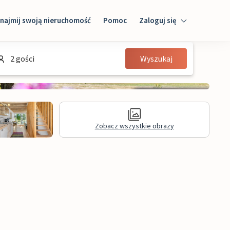
najmij swoją nieruchomość
Pomoc
Zaloguj się
Zaloguj się
2 gości
Wyszukaj
Gość
Właściciel domu
Zobacz wszystkie obrazy
Recenzje