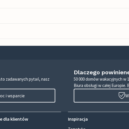
Dlaczego powinien
zęsto zadawanych pytań, nasz
50 000 domów wakacyjnych w 1
Biura obsługi w całej Europie. 
c i wsparcie
W
e dla klientów
Inspiracja