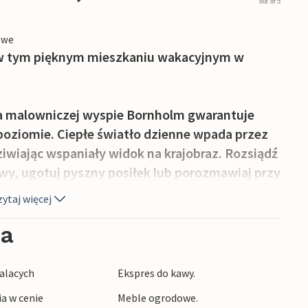
out of 5
owe
 w tym pięknym mieszkaniu wakacyjnym w
 malowniczej wyspie Bornholm gwarantuje
oziomie. Ciepłe światło dzienne wpada przez
ziwiając wspaniały widok na krajobraz. Rozsiądź
kawy, ugotuj pyszny posiłek lub porozmawiaj przy
ytaj więcej
ażdej porze dnia. Wyjdź rano na słoneczny taras
ia
nie w ciszy i spokoju i zanurz się w dobrej
siebie domek do zabawy i piaskownicę.
alacych
Ekspres do kawy.
a przytulnego chleba na patyku.
ia w cenie
Meble ogrodowe.