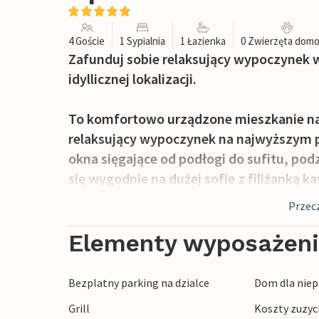
4 Goście
1 Sypialnia
1 Łazienka
0 Zwierzęta dom
Zafunduj sobie relaksujący wypoczynek
idyllicznej lokalizacji.
To komfortowo urządzone mieszkanie na
relaksujący wypoczynek na najwyższym p
okna sięgające od podłogi do sufitu, pod
się wygodnie na dużej sofie z filiżanką 
lampce wina.
Przecz
Zielony ogród zachęca do odpoczynku o k
Elementy wyposażen
i ciesz się świeżością natury. Zjedz śniada
książce, podczas gdy dzieci odkryją dla 
Bezplatny parking na dzialce
Dom dla niep
Wieczorem ognisko zachęca do upieczeni
Grill
Koszty zuzyc