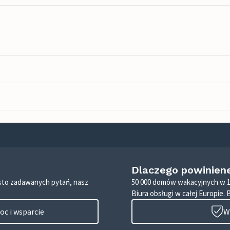
Dlaczego powinien
zęsto zadawanych pytań, nasz
50 000 domów wakacyjnych w 1
Biura obsługi w całej Europie. 
c i wsparcie
W