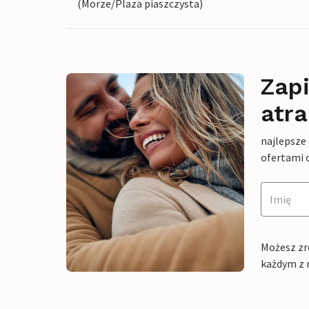
(Morze/Plaza piaszczysta)
Zapi
atra
najlepsze
ofertami 
Możesz zr
każdym z 