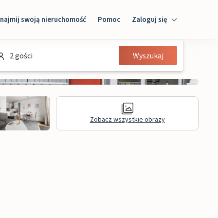
najmij swoją nieruchomość
Pomoc
Zaloguj się
Zaloguj się
2 gości
Wyszukaj
Gość
Właściciel domu
Zobacz wszystkie obrazy
Recenzje