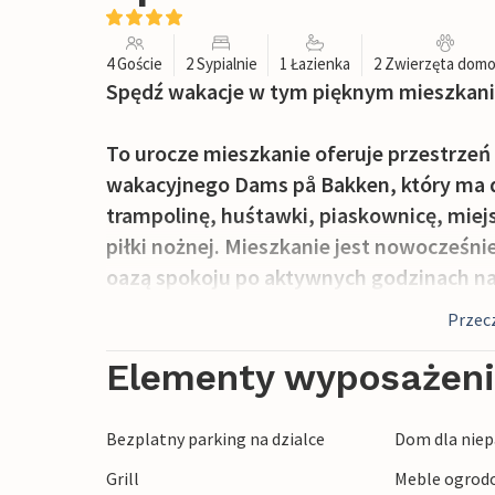
4 Goście
2 Sypialnie
1 Łazienka
2 Zwierzęta dom
Spędź wakacje w tym pięknym mieszkan
To urocze mieszkanie oferuje przestrzeń 
wakacyjnego Dams på Bakken, który ma d
trampolinę, huśtawki, piaskownicę, miejs
piłki nożnej. Mieszkanie jest nowocześni
oazą spokoju po aktywnych godzinach na
miłym wystrojem.
Przecz
Zrelaksuj się na meblach ogrodowych na 
Elementy wyposażen
pozostań w przyjemnym cieniu elektryczn
posiłki na grillu. Basen znajduje się zale
Bezplatny parking na dzialce
Dom dla niep
do orzeźwiającej kąpieli.
Grill
Meble ogrod