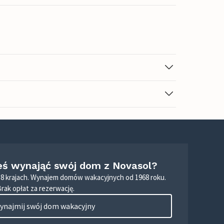
eś wynająć swój dom z Novasol?
8 krajach. Wynajem domów wakacyjnych od 1968 roku.
Brak opłat za rezerwację.
ynajmij swój dom wakacyjny