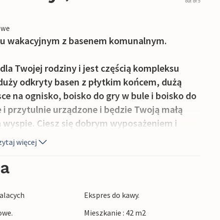
out of 5
owe
iu wakacyjnym z basenem komunalnym.
dla Twojej rodziny i jest częścią kompleksu
uży odkryty basen z płytkim końcem, dużą
ce na ognisko, boisko do gry w bule i boisko do
e i przytulnie urządzone i będzie Twoją małą
 wyspie. Ciesz się dobrym wyposażeniem i
ytaj więcej
prywatnym tarasie, ciesz się słońcem lub
ia
ej markizy. I przygotuj pyszne wakacyjne
dwie kilka metrów dalej i jest zawsze dostępny
alacych
Ekspres do kawy.
owe.
Mieszkanie : 42 m2