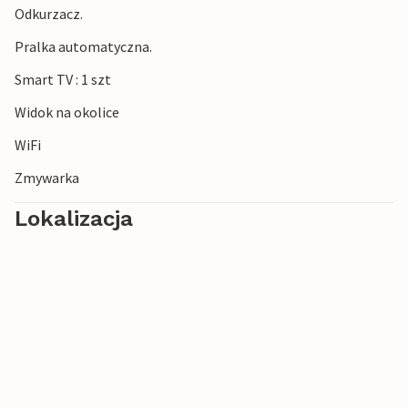
Odkurzacz.
wizualne, tworząc jednocześnie bardzo prywatne
przestrzenie.
Pralka automatyczna.
Dziś są one szczególnie ekskluzywne.
Smart TV : 1 szt
***Uwaga: Ośrodek jest obecnie w trakcie budowy.
Widok na okolice
WiFi
Zmywarka
Lokalizacja