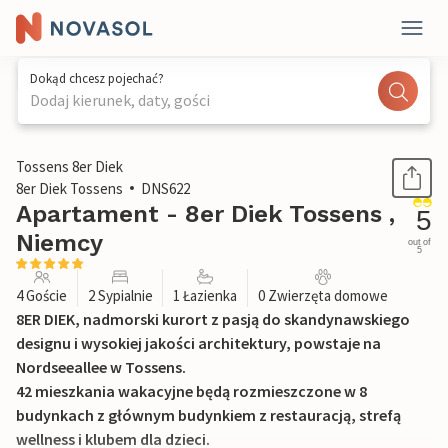
Dokąd chcesz pojechać?
Dodaj kierunek, daty, gości
1 / 20
Tossens 8er Diek
8er Diek Tossens
DNS622
Apartament - 8er Diek Tossens ,
5
Niemcy
out of
5
4 Goście
2 Sypialnie
1 Łazienka
0 Zwierzęta domowe
8ER DIEK, nadmorski kurort z pasją do skandynawskiego
designu i wysokiej jakości architektury, powstaje na
Nordseeallee w Tossens.
42 mieszkania wakacyjne będą rozmieszczone w 8
budynkach z głównym budynkiem z restauracją, strefą
wellness i klubem dla dzieci.