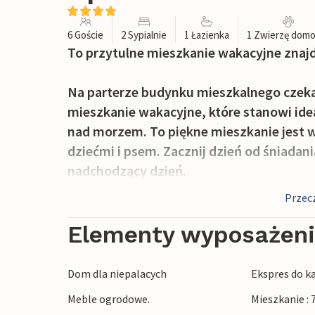
6 Goście
2 Sypialnie
1 Łazienka
1 Zwierzę dom
To przytulne mieszkanie wakacyjne zna
Na parterze budynku mieszkalnego czeka
mieszkanie wakacyjne, które stanowi id
nad morzem. To piękne mieszkanie jest w 
dziećmi i psem. Zacznij dzień od śniadania
nadchodzący dzień.
Przecz
Dla pierwszego orzeźwienia możesz wsko
okrążeń. Następnie możesz się opalać, a n
Elementy wyposażen
Zbudujcie z dziećmi zamki z piasku i poba
falach morza.
Dom dla niepalacych
Ekspres do k
Odkryjcie także piękne tereny do wędrów
Meble ogrodowe.
Mieszkanie :
podczas urlopu swoje hobby - golf.