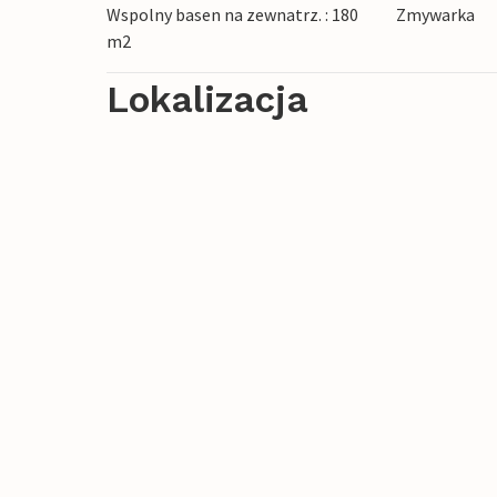
Wspolny basen na zewnatrz. : 180
Zmywarka
m2
Ciesz się na relaksujące rodzinne wakacje
Lokalizacja