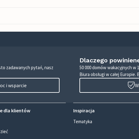
Dlaczego powinien
zęsto zadawanych pytań, nasz
50 000 domów wakacyjnych w 1
Biura obsługi w całej Europie. 
c i wsparcie
W
e dla klientów
Inspiracja
Tematyka
zieć