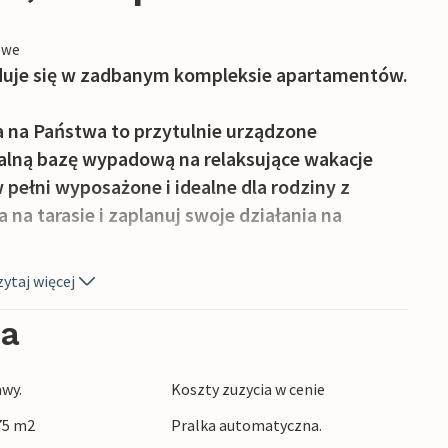
owe
jduje się w zadbanym kompleksie apartamentów.
 na Państwa to przytulnie urządzone
ealną bazę wypadową na relaksujące wakacje
pełni wyposażone i idealne dla rodziny z
 na tarasie i zaplanuj swoje działania na
ytaj więcej
czyć do wspólnego basenu i zrobić kilka
ieco później udać się na krótki spacer na plażę.
ia
wcie się w piasku, a następnie odświeżcie się w
awy.
Koszty zuzycia w cenie
ek ze wspaniałymi widokami i realizujcie
 75 m2
Pralka automatyczna.