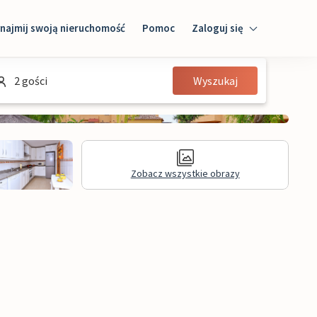
najmij swoją nieruchomość
Pomoc
Zaloguj się
Zaloguj się
2 gości
Wyszukaj
Gość
Właściciel domu
Zobacz wszystkie obrazy
Informacje prawne