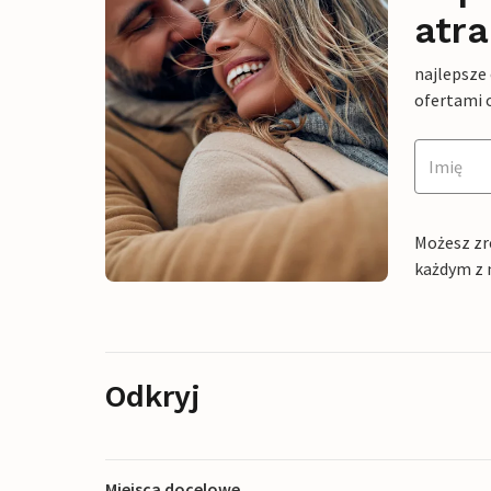
atra
najlepsze
ofertami 
Możesz zr
każdym z 
Odkryj
Miejsca docelowe