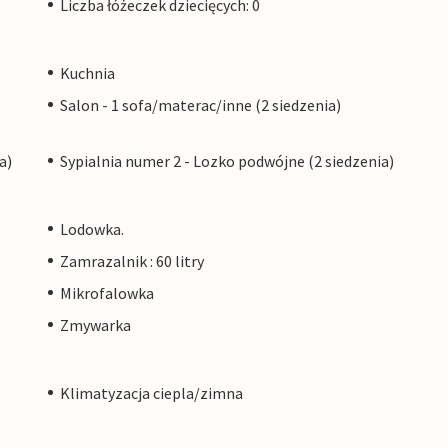
Liczba łóżeczek dziecięcych: 0
Kuchnia
Salon - 1 sofa/materac/inne (2 siedzenia)
a)
Sypialnia numer 2 - Lozko podwójne (2 siedzenia)
Lodowka.
Zamrazalnik : 60 litry
Mikrofalowka
Zmywarka
Klimatyzacja ciepla/zimna