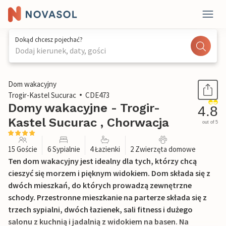
Dokąd chcesz pojechać?
Dodaj kierunek, daty, gości
1 / 55
Dom wakacyjny
Trogir-Kastel Sucurac
CDE473
Domy wakacyjne - Trogir-
4.8
Kastel Sucurac , Chorwacja
out of 5
15 Goście
6 Sypialnie
4 Łazienki
2 Zwierzęta domowe
Ten dom wakacyjny jest idealny dla tych, którzy chcą
cieszyć się morzem i pięknym widokiem. Dom składa się z
dwóch mieszkań, do których prowadzą zewnętrzne
schody. Przestronne mieszkanie na parterze składa się z
trzech sypialni, dwóch łazienek, sali fitness i dużego
salonu z kuchnią i jadalnią z widokiem na basen. Na