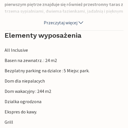
pierwszym piętrze znajduje się również przestronny taras z
trzema sypialniami, dwiema łazienkami, jadalnią i pięknym
tarasem z panoramicznym widokiem na zatokę Katel.
Przeczytaj więcej
Dodatkowy komfort zapewnia ogrodzona działka z
basenem i tarasem słonecznym. Najbliższa plaża oddalona
Elementy wyposażenia
jest o około 1,5 km, a samochodem można dojechać do
ośrodków kulturalnych, takich jak Split i Trogir.
All Inclusive
Basen na zewnatrz. : 24 m2
Bezplatny parking na dzialce : 5 Miejsc park.
Dom dla niepalacych
Dom wakacyjny : 244 m2
Dzialka ogrodzona
Ekspres do kawy.
Grill