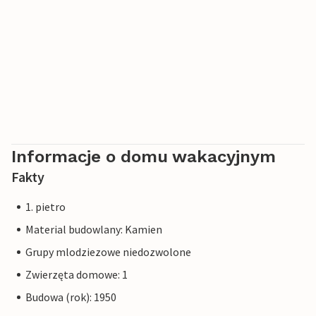
również odwiedzić oddalone o 75 km miasto Mantua, które
zostało założone przez Etrusków i którego starówka
została wpisana na listę światowego dziedzictwa UNESCO.
Odwiedź romańską katedrę, renesansowy kościół
Sant'Andrea lub pałac Palazzo Ducale.
Informacje o domu wakacyjnym
Fakty
1. pietro
Material budowlany: Kamien
Grupy mlodziezowe niedozwolone
Zwierzęta domowe: 1
Budowa (rok): 1950