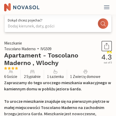
Dokąd chcesz pojechać?
Dodaj kierunek, daty, gości
1 / 20
Mieszkanie
Toscolano Maderno
IVG509
Apartament - Toscolano
4.3
Maderno , Wlochy
out of 5
6 Goście
2 Sypialnie
1 Łazienka
1 Zwierzę domowe
Zapraszamy do tego uroczego mieszkania wakacyjnego w
kamiennym domu w pobliżu jeziora Garda.
To urocze mieszkanie znajduje się na pierwszym piętrze w
małej miejscowości Toscolano Maderno na zachodnim
brzegu jeziora Garda. Mieszkanie jest nowoczesne,