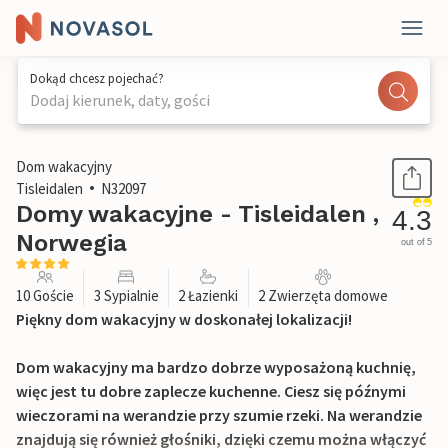
Dokąd chcesz pojechać?
Dodaj kierunek, daty, gości
1 / 27
Dom wakacyjny
Tisleidalen
N32097
Domy wakacyjne - Tisleidalen ,
4.3
Norwegia
out of 5
10 Goście
3 Sypialnie
2 Łazienki
2 Zwierzęta domowe
Piękny dom wakacyjny w doskonałej lokalizacji!
Dom wakacyjny ma bardzo dobrze wyposażoną kuchnię,
więc jest tu dobre zaplecze kuchenne. Ciesz się późnymi
wieczorami na werandzie przy szumie rzeki. Na werandzie
znajdują się również głośniki, dzięki czemu można włączyć