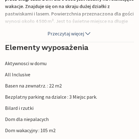
wakacje. Znajduje się on na skraju dużej działki z
pastwiskami i lasem. Powierzchnia przeznaczona dla gości
wynosi około 4 500 m². Jest to świetne miejsce na długie
spacery, a sala rekreacyjna z bilardem, rzutkami i
Przeczytaj więcej
piłkarzykami zapewnia mnóstwo zabawy. Dla młodszych
gości dostępne są zabawki dla dzieci, takie jak huśtawki,
Elementy wyposażenia
trampolina, zjeżdżalnia, bramki do piłki nożnej i
PlayStation.
Aktywnosci w domu
Polecamy wizytę w Rapanji i centrum rodzinnym w wiosce
Tokovci, które oferuje zabawę na quadach i rowerach.
All Inclusive
Ciesz się prostotą zielonej Istrii i zrelaksuj się na plażach
Basen na zewnatrz. : 22 m2
Faana lub Rovinj.
Bezplatny parking na dzialce : 3 Miejsc park.
Bilard i rzutki
Dom dla niepalacych
Dom wakacyjny : 105 m2