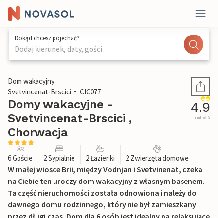
Dokąd chcesz pojechać?
Dodaj kierunek, daty, gości
1 / 41
Dom wakacyjny
Svetvincenat-Brscici
CIC077
Domy wakacyjne -
4.9
Svetvincenat-Brscici ,
out of 5
Chorwacja
6 Goście
2 Sypialnie
2 Łazienki
2 Zwierzęta domowe
W małej wiosce Brii, między Vodnjan i Svetvinenat, czeka
na Ciebie ten uroczy dom wakacyjny z własnym basenem.
Ta część nieruchomości została odnowiona i należy do
dawnego domu rodzinnego, który nie był zamieszkany
przez długi czas. Dom dla 6 osób jest idealny na relaksujące