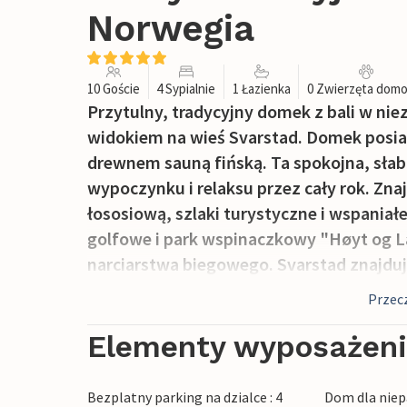
Norwegia
10 Goście
4 Sypialnie
1 Łazienka
0 Zwierzęta dom
Przytulny, tradycyjny domek z bali w nie
widokiem na wieś Svarstad. Domek posia
drewnem sauną fińską. Ta spokojna, słabo
wypoczynku i relaksu przez cały rok. Znaj
łososiową, szlaki turystyczne i wspaniałe
golfowe i park wspinaczkowy "Høyt og Lav
narciarstwa biegowego. Svarstad znajduje
jak Tønsberg, Sandefjord i Larvik; każde 
Przecz
wikingów. Oslo jest również oddalone o 
Elementy wyposażen
Bezplatny parking na dzialce : 4
Dom dla niep