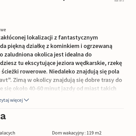
out of 5
owe
zakłóconej lokalizacji z fantastycznym
da piękną działkę z kominkiem i ogrzewaną
 zaludniona okolica jest idealna do
dziesz tu ekscytujące jeziora wędkarskie, rzekę
 ścieżki rowerowe. Niedaleko znajdują się pola
t". Zimą w okolicy znajdują się dobre trasy do
 się około 40-60 minut jazdy od miast takich
z nich ma swoje własne miejsce z epoki
ytaj więcej
mniej niż 1,5 godziny jazdy samochodem.
ia
alacych
Dom wakacyjny : 119 m2