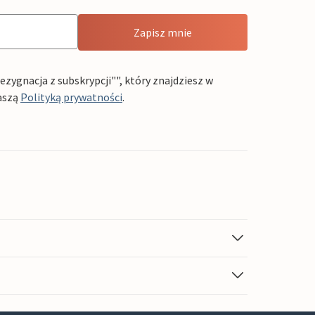
Zapisz mnie
ygnacja z subskrypcji"", który znajdziesz w
aszą
Polityką prywatności
.