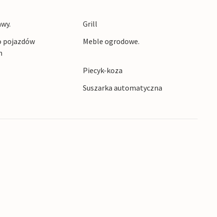
awy.
Grill
o pojazdów
Meble ogrodowe.
h
Piecyk-koza
Suszarka automatyczna