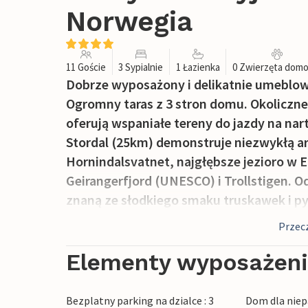
Norwegia
11 Goście
3 Sypialnie
1 Łazienka
0 Zwierzęta dom
Dobrze wyposażony i delikatnie umeblow
Ogromny taras z 3 stron domu. Okoliczne
oferują wspaniałe tereny do jazdy na nar
Stordal (25km) demonstruje niezwykłą arc
Hornindalsvatnet, najgłębsze jezioro w E
Geirangerfjord (UNESCO) i Trollstigen. O
znaną ze słodkiego smaku truskawek i p
dzienne na ptasią wyspę Runde i do fest
Przecz
Elementy wyposażen
Bezplatny parking na dzialce : 3
Dom dla niep