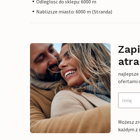
Odleglosc do sklepu: 6000 m
Nablizsze miasto: 6000 m (Stranda)
Zapi
atra
najlepsze
ofertami 
Możesz zr
każdym z 