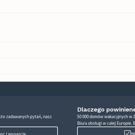
Dlaczego powinien
zęsto zadawanych pytań, nasz
50 000 domów wakacyjnych w 1
Biura obsługi w całej Europie. 
c i wsparcie
W