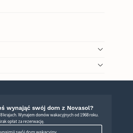
eś wynająć swój dom z Novasol?
8 krajach. Wynajem domów wakacyjnych od 1968 roku.
Brak opłat za rezerwację.
ynajmij swój dom wakacyjny