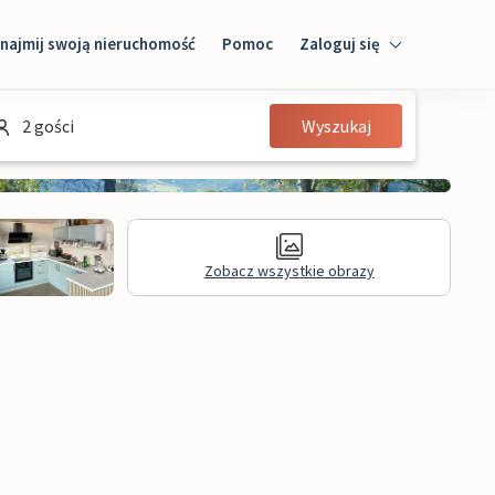
najmij swoją nieruchomość
Pomoc
Zaloguj się
Zaloguj się
2 gości
Wyszukaj
Gość
Właściciel domu
Zobacz wszystkie obrazy
Recenzje