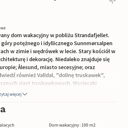
out of
5
owe
any dom wakacyjny w pobliżu Strandafjellet.
 góry potężnego i idyllicznego Sunnmørsalpen
tach w zimie i wędrówek w lecie. Stary kościół w
hitekturę i dekorację. Niedaleko znajduje się
uropie; Ålesund, miasto secesyjne; oraz
dwiedź również Valldal, "dolinę truskawek",
ysznych ciast truskawkowych. Wycieczki
iwalowego miasta Molde. Sąsiad: 30 m.
ytaj więcej
ia
alacych
Dom wakacyjny : 100 m2