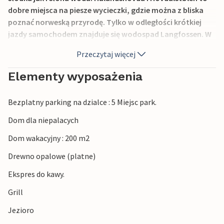
dobre miejsca na piesze wycieczki, gdzie można z bliska
poznać norweską przyrodę. Tylko w odległości krótkiej
jazdy samochodem znajduje się wodospad Langfossen. W
przeciwnym razie zalecane są Narodowe Trasy
Przeczytaj więcej
Turystyczne w tym regionie, aby doświadczyć
wdzięcznego krajobrazu zachodniej Norwegii. Odwiedź
Elementy wyposażenia
również znany wychodek skalny Trolltunga.
Bezplatny parking na dzialce : 5 Miejsc park.
Dom dla niepalacych
Dom wakacyjny : 200 m2
Drewno opalowe (platne)
Ekspres do kawy.
Grill
Jezioro