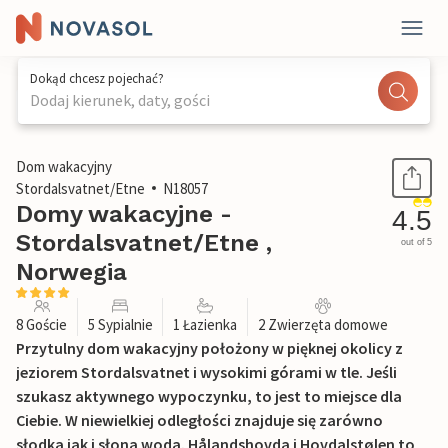
Dokąd chcesz pojechać?
Dodaj kierunek, daty, gości
1 / 30
Dom wakacyjny
Stordalsvatnet/Etne
N18057
Domy wakacyjne -
4.5
Stordalsvatnet/Etne ,
out of 5
Norwegia
8 Goście
5 Sypialnie
1 Łazienka
2 Zwierzęta domowe
Przytulny dom wakacyjny położony w pięknej okolicy z
jeziorem Stordalsvatnet i wysokimi górami w tle. Jeśli
szukasz aktywnego wypoczynku, to jest to miejsce dla
Ciebie. W niewielkiej odległości znajduje się zarówno
słodka jak i słona woda. Hålandshovda i Hovdalstølen to