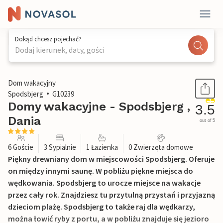
Dokąd chcesz pojechać?
Dodaj kierunek, daty, gości
1 / 18
Dom wakacyjny
Spodsbjerg
G10239
Domy wakacyjne - Spodsbjerg ,
3.5
Dania
out of 5
6 Goście
3 Sypialnie
1 Łazienka
0 Zwierzęta domowe
Piękny drewniany dom w miejscowości Spodsbjerg. Oferuje
on między innymi saunę. W pobliżu piękne miejsca do
wędkowania. Spodsbjerg to urocze miejsce na wakacje
przez cały rok. Znajdziesz tu przytulną przystań i przyjazną
dzieciom plażę. Spodsbjerg to także raj dla wędkarzy,
można łowić ryby z portu, a w pobliżu znajduje się jezioro