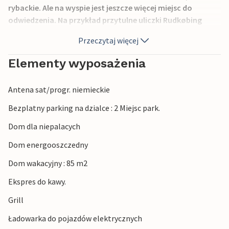
rybackie. Ale na wyspie jest jeszcze więcej miejsc do
odwiedzenia. Na przykład przytulne uliczki Rudkøbing
zachęcają do spacerów. Na północy wyspy znajduje się
Przeczytaj więcej
piękny zamek Trænekær i jego park zamkowy. Do
Langeland Golf Club z 18 dołkami na południu wyspy jest 23
Elementy wyposażenia
km. Na południu wyspy znajdują się również piękne obszary
przyrodnicze z dzikimi końmi i wieloma ptakami, dwa
Antena sat/progr. niemieckie
bagna Tryggelev i Nørreballe Nor. W północnej części
wyspy znajduje się między innymi zamek Tranekær Slot z
Bezplatny parking na dzialce : 2 Miejsc park.
pięknym parkiem.
Dom dla niepalacych
Dom energooszczedny
Dom wakacyjny : 85 m2
Ekspres do kawy.
Grill
Ładowarka do pojazdów elektrycznych