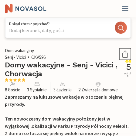
Dokąd chcesz pojechać?
Dodaj kierunek, daty, gości
1 / 26
Dom wakacyjny
Senj - Vicici
CKV596
Domy wakacyjne - Senj - Vicici ,
5
Chorwacja
out of
5
8 Goście
3 Sypialnie
3 Łazienki
2 Zwierzęta domowe
Zapraszamy na luksusowe wakacje w otoczeniu pięknej
przyrody.
Ten nowoczesny dom wakacyjny położony jest w
wyjątkowej lokalizacji w Parku Przyrody Północny Velebit.
Z domu roztacza się piękny widok na morze i wyspy z