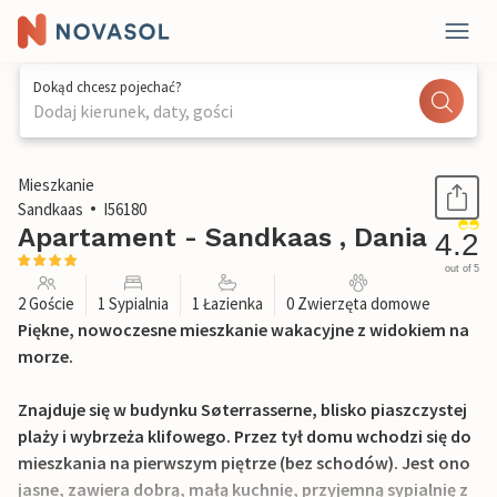
Dokąd chcesz pojechać?
Dodaj kierunek, daty, gości
1 / 17
Mieszkanie
Sandkaas
I56180
Apartament - Sandkaas , Dania
4.2
out of 5
2 Goście
1 Sypialnia
1 Łazienka
0 Zwierzęta domowe
Piękne, nowoczesne mieszkanie wakacyjne z widokiem na
morze.
Znajduje się w budynku Søterrasserne, blisko piaszczystej
plaży i wybrzeża klifowego. Przez tył domu wchodzi się do
mieszkania na pierwszym piętrze (bez schodów). Jest ono
jasne, zawiera dobrą, małą kuchnię, przyjemną sypialnię z