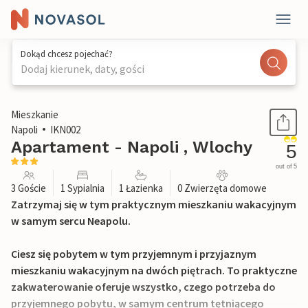
Dokąd chcesz pojechać?
Dodaj kierunek, daty, gości
1 / 18
Mieszkanie
Napoli
IKN002
Apartament - Napoli , Wlochy
5
out of 5
3 Goście
1 Sypialnia
1 Łazienka
0 Zwierzęta domowe
Zatrzymaj się w tym praktycznym mieszkaniu wakacyjnym
w samym sercu Neapolu.
Ciesz się pobytem w tym przyjemnym i przyjaznym
mieszkaniu wakacyjnym na dwóch piętrach. To praktyczne
zakwaterowanie oferuje wszystko, czego potrzeba do
przyjemnego pobytu, w samym centrum tętniącego