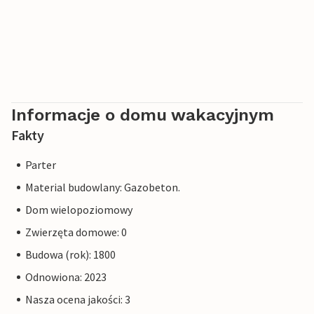
zaplanować wycieczkę łodzią na piękną wyspę Capri.
Ciesz się pobytem w naszym praktycznym mieszkaniu
wakacyjnym i przeżyj niezapomniane dni w sercu Neapolu.
Informacje o domu wakacyjnym
Fakty
Parter
Material budowlany: Gazobeton.
Dom wielopoziomowy
Zwierzęta domowe: 0
Budowa (rok): 1800
Odnowiona: 2023
Nasza ocena jakości: 3