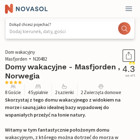
Dokąd chcesz pojechać?
Dodaj kierunek, daty, gości
1 / 21
Dom wakacyjny
Masfjorden
N20482
Domy wakacyjne - Masfjorden ,
4.3
Norwegia
out of 5
8 Goście
4 Sypialnie
2 Łazienki
2 Zwierzęta domowe
Skorzystaj z tego domu wakacyjnego z widokiem na
morze i sauną jako idealnej bazy wypadowej do
wspaniałych przeżyć na łonie natury.
Witamy w tym fantastycznie położonym domu
wakacyjnym, z którego można dotrzeć do morza w