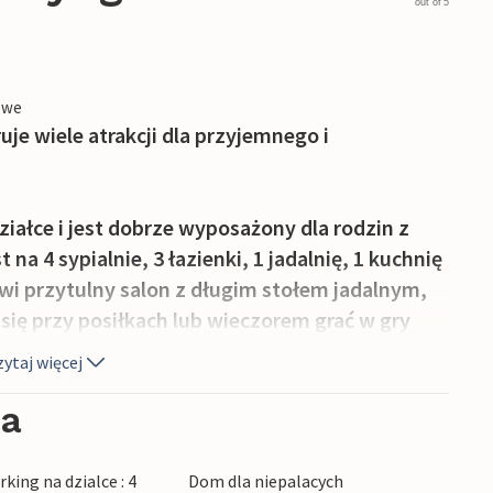
out of 5
owe
e wiele atrakcji dla przyjemnego i
ziałce i jest dobrze wyposażony dla rodzin z
na 4 sypialnie, 3 łazienki, 1 jadalnię, 1 kuchnię
i przytulny salon z długim stołem jadalnym,
ię przy posiłkach lub wieczorem grać w gry
ytaj więcej
lu aktywności. Można usiąść przy ognisku,
ia
lub zrelaksować się na tarasie, podczas gdy
mki z piasku w piaskownicy. W deszczową
king na dzialce : 4
Dom dla niepalacych