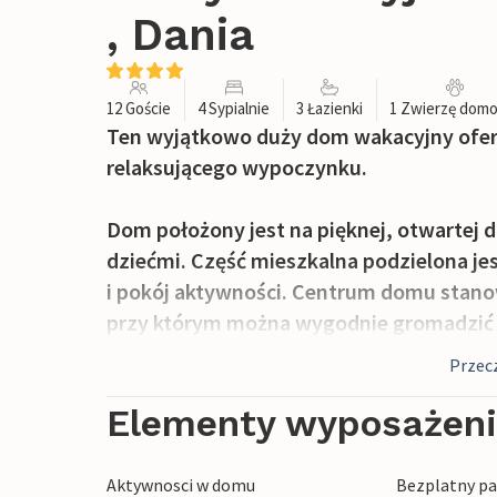
, Dania
12 Goście
4 Sypialnie
3 Łazienki
1 Zwierzę dom
Ten wyjątkowo duży dom wakacyjny oferuj
relaksującego wypoczynku.
Dom położony jest na pięknej, otwartej d
dziećmi. Część mieszkalna podzielona jest 
i pokój aktywności. Centrum domu stanow
przy którym można wygodnie gromadzić s
planszowe.
Przecz
Na zewnątrz można wybierać spośród wie
Elementy wyposażen
gdzie razem z dziećmi można piec pianki 
maluchy będą się huśtać lub budować za
Aktywnosci w domu
Bezplatny par