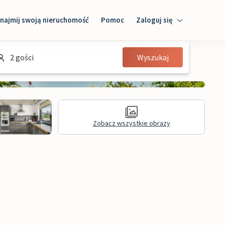
najmij swoją nieruchomość
Pomoc
Zaloguj się
Zaloguj się
2 gości
Wyszukaj
Gość
Właściciel domu
Zobacz wszystkie obrazy
Recenzje