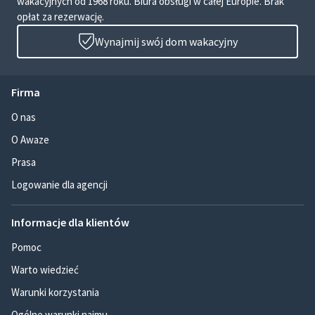
wakacyjnych od 1968 roku. Biura obsługi w całej Europie. Brak
opłat za rezerwację.
Wynajmij swój dom wakacyjny
Firma
O nas
O Awaze
Prasa
Logowanie dla agencji
Informacje dla klientów
Pomoc
Warto wiedzieć
Warunki korzystania
Ogólne warunki najmu