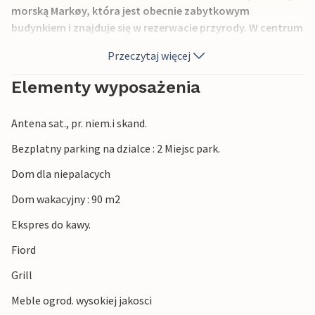
morską Markøy, która jest obecnie zabytkowym
budynkiem i znajduje się w rezerwacie przyrody. W centrum
łososia przy wodospadzie Kvåsfossen można dowiedzieć
Przeczytaj więcej
się więcej o migracji ryb łososiowatych. Uwaga: schody na
przytulny strych są bardzo strome, a wysokość sufitu na
Elementy wyposażenia
górze jest niska.
Antena sat., pr. niem.i skand.
Bezplatny parking na dzialce : 2 Miejsc park.
Dom dla niepalacych
Dom wakacyjny : 90 m2
Ekspres do kawy.
Fiord
Grill
Meble ogrod. wysokiej jakosci