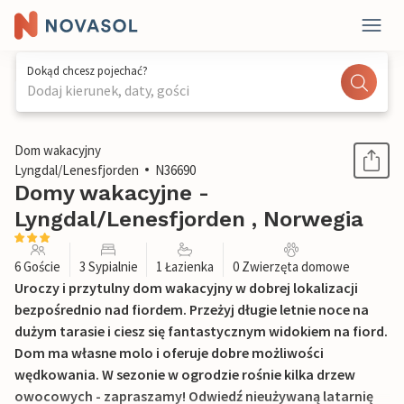
Dokąd chcesz pojechać?
Dodaj kierunek, daty, gości
1 / 16
Dom wakacyjny
Lyngdal/Lenesfjorden
N36690
Domy wakacyjne -
Lyngdal/Lenesfjorden , Norwegia
6 Goście
3 Sypialnie
1 Łazienka
0 Zwierzęta domowe
Uroczy i przytulny dom wakacyjny w dobrej lokalizacji
bezpośrednio nad fiordem. Przeżyj długie letnie noce na
dużym tarasie i ciesz się fantastycznym widokiem na fiord.
Dom ma własne molo i oferuje dobre możliwości
wędkowania. W sezonie w ogrodzie rośnie kilka drzew
owocowych - zapraszamy! Odwiedź nieużywaną latarnię