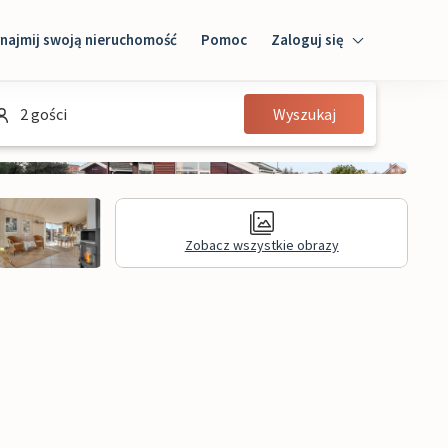
najmij swoją nieruchomość
Pomoc
Zaloguj się
Zaloguj się
2 gości
Wyszukaj
Gość
Właściciel domu
Zobacz wszystkie obrazy
Recenzje