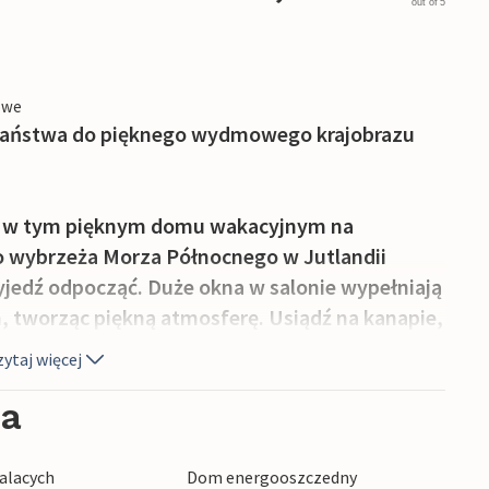
out of 5
owe
Państwa do pięknego wydmowego krajobrazu
ną w tym pięknym domu wakacyjnym na
ko wybrzeża Morza Północnego w Jutlandii
zyjedź odpocząć. Duże okna w salonie wypełniają
 tworząc piękną atmosferę. Usiądź na kanapie,
my. W chłodne dni można rozpalić w kominku i
ytaj więcej
le jadalnym, a w kuchni wspólnie wymachiwać
ożna gromadzić się na dużym tarasie, aby
ia
micznymi letnimi wieczorami.
alacych
Dom energooszczedny