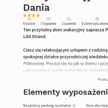
Dania
6 Goście
3 Sypialnie
2 Łazienki
0 Zwierzęta dom
Ten przytulny dom wakacyjny zaprasza 
Lild Strand.
Ciesz się relaksującym urlopem z rodzi
spokojnej działce przyrodniczej niedale
Północnej. Poczuj się tu jak w domu i pr
całe pomieszczenie naturalnym światłem,
poczytaj dobrą książkę i popatrz na wyd
Przecz
grać w gry planszowe lub karty przy sto
drewnianą łyżką. W miesiącach letnich m
Elementy wyposażen
grillować i opalać się i cieszyć się balsa
Bezplatny parking na dzialce : 2
Dom dla niep