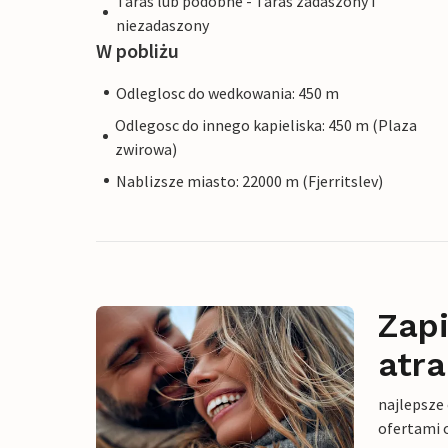
Taras lub podobne - Taras zadaszony i
niezadaszony
W pobliżu
Odleglosc do wedkowania: 450 m
Odlegosc do innego kapieliska: 450 m (Plaza
zwirowa)
Nablizsze miasto: 22000 m (Fjerritslev)
Zapi
atra
najlepsze
ofertami 