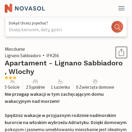
Dokąd chcesz pojechać?
Dodaj kierunek, daty, gości
1 / 21
Mieszkanie
Lignano Sabbiadoro
IFK256
Apartament - Lignano Sabbiadoro
, Wlochy
5 Goście
2 Sypialnie
1 Łazienka
0 Zwierzęta domowe
Nie przegap wakacji w tym zachęcającym domu
wakacyjnym nad morzem!
Spędzisz wakacje w przyjaznym rodzinie nadmorskim
kurorcie na włoskim wybrzeżu Adriatyku. Dzięki domowym
pokojom i jasnemu umeblowaniu mieszkanie jest idealnym