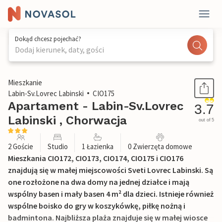
Dokąd chcesz pojechać?
Dodaj kierunek, daty, gości
1 / 28
Mieszkanie
Labin-Sv.Lovrec Labinski
CIO175
Apartament - Labin-Sv.Lovrec
3.7
Labinski , Chorwacja
out of 5
2 Goście
Studio
1 Łazienka
0 Zwierzęta domowe
Mieszkania CIO172, CIO173, CIO174, CIO175 i CIO176
znajdują się w małej miejscowości Sveti Lovrec Labinski. Są
one rozłożone na dwa domy na jednej działce i mają
wspólny basen i mały basen 4 m² dla dzieci. Istnieje również
wspólne boisko do gry w koszykówkę, piłkę nożną i
badmintona. Najbliższa plaża znajduje się w małej wiosce