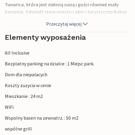
Tunarica, która jest zieloną oazą i gości również mały
kemping. Odwiedź stare miasto Labin i turystyczny Rabac
z jedną z najpiękniejszych plaż na Istrii. Warto również
Przeczytaj więcej
zobaczyć punkt widokowy Skitaca.
Elementy wyposażenia
All Inclusive
Bezplatny parking na dzialce : 1 Miejsc park.
Dom dla niepalacych
Koszty zuzycia w cenie
Mieszkanie : 24 m2
WiFi
Wspolny basen na zewnatrz. : 50 m2
wspólne grill