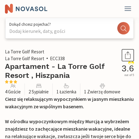
Dokąd chcesz pojechać?
Dodaj kierunek, daty, gości
1 / 26
La Torre Golf Resort
La Torre Golf Resort
ECC338
Apartament - La Torre Golf
3.6
Resort , Hiszpania
out of 5
4 Goście
2 Sypialnie
1 Łazienka
1 Zwierzę domowe
Ciesz się relaksującym wypoczynkiem w jasnym mieszkaniu
wakacyjnym ze wspólnym basenem.
W ośrodku wypoczynkowym między Murcją a wybrzeżem
znajdziesz to zachęcające mieszkanie wakacyjne, idealne
na relaksujące wakacje, zwłaszcza jeśli twoje serce bije do