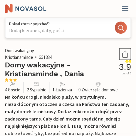
Dokąd chcesz pojechać?
Dodaj kierunek, daty, gości
1 / 22
Dom wakacyjny
Kristiansminde
G51834
Domy wakacyjne -
3.9
Kristiansminde , Dania
out of 5
4 Goście
2 Sypialnie
1 Łazienka
0 Zwierzęta domowe
Na końcu drogi, niedaleko plaży, w przytulnym,
niezakłóconym otoczeniu czeka na Państwa ten zadbany,
mały domek letniskowy. Do łazienki można dojść przez
zadaszony taras. Cały dzień można spędzić na jednej z
najpiękniejszych plaż na Fionii. Tutaj można również
dobrze łowić ryby, bezpośrednio na plaży. Najbliższe