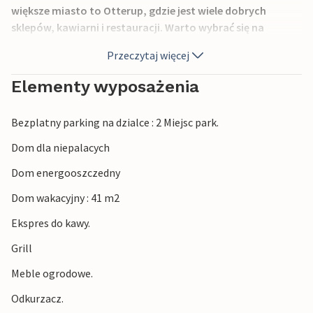
większe miasto to Otterup, gdzie jest wiele dobrych
sklepów, kawiarni i restauracji. Warto wybrać się na
wycieczkę do Odense, gdzie znajduje się zoo, w którym
Przeczytaj więcej
można zobaczyć zwierzęta żyjące na wolności, zbliżyć się
do manatów i wiele innych. Jest tu również kilka krytych
Elementy wyposażenia
placów zabaw dla najmłodszych.
Bezplatny parking na dzialce : 2 Miejsc park.
Dom dla niepalacych
Dom energooszczedny
Dom wakacyjny : 41 m2
Ekspres do kawy.
Grill
Meble ogrodowe.
Odkurzacz.