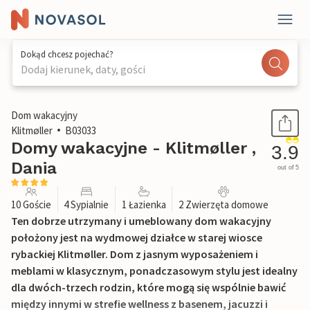
Dokąd chcesz pojechać?
Dodaj kierunek, daty, gości
1 / 22
Dom wakacyjny
Klitmøller
B03033
Domy wakacyjne - Klitmøller ,
3.9
Dania
out of 5
10 Goście
4 Sypialnie
1 Łazienka
2 Zwierzęta domowe
Ten dobrze utrzymany i umeblowany dom wakacyjny
położony jest na wydmowej działce w starej wiosce
rybackiej Klitmøller. Dom z jasnym wyposażeniem i
meblami w klasycznym, ponadczasowym stylu jest idealny
dla dwóch-trzech rodzin, które mogą się wspólnie bawić
między innymi w strefie wellness z basenem, jacuzzi i