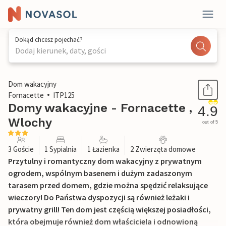
Dokąd chcesz pojechać?
Dodaj kierunek, daty, gości
1 / 30
Dom wakacyjny
Fornacette
ITP125
Domy wakacyjne - Fornacette ,
4.9
Wlochy
out of 5
3 Goście
1 Sypialnia
1 Łazienka
2 Zwierzęta domowe
Przytulny i romantyczny dom wakacyjny z prywatnym
ogrodem, wspólnym basenem i dużym zadaszonym
tarasem przed domem, gdzie można spędzić relaksujące
wieczory! Do Państwa dyspozycji są również leżaki i
prywatny grill! Ten dom jest częścią większej posiadłości,
która obejmuje również dom właściciela i odnowioną