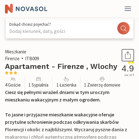
Dokąd chcesz pojechać?
Dodaj kierunek, daty, gości
1 / 21
Mieszkanie
Firenze
ITB009
Apartament - Firenze , Wlochy
4.9
out of 5
4 Goście
1 Sypialnia
1 Łazienka
1 Zwierzę domowe
Ciesz się pełnymi wrażeń dniami w tym uroczym
mieszkaniu wakacyjnym z małym ogrodem.
To jasne i przyjazne mieszkanie wakacyjne oferuje
przytulne schronienie podczas odkrywania skarbów
Florencji i okolic z najbliższymi. Wyczaruj pyszne dania z
makaronu i chłoń autentyczną atmosferę podczas