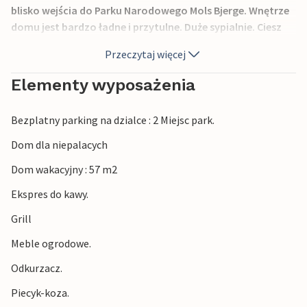
blisko wejścia do Parku Narodowego Mols Bjerge. Wnętrze
domu jest bardzo ładne i przytulne. Duże sypialnie. Ciesz
się ciszą i spokojem tutaj i faktem, że można dotrzeć do
Przeczytaj więcej
Ebeltoft w zaledwie 10 minut samochodem.
Elementy wyposażenia
Bezplatny parking na dzialce : 2 Miejsc park.
Dom dla niepalacych
Dom wakacyjny : 57 m2
Ekspres do kawy.
Grill
Meble ogrodowe.
Odkurzacz.
Piecyk-koza.