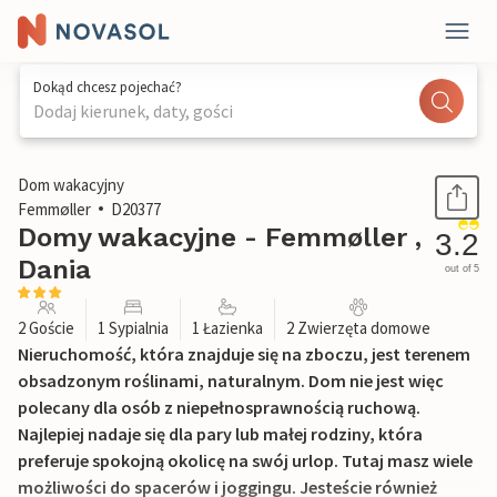
Dokąd chcesz pojechać?
Dodaj kierunek, daty, gości
1 / 21
Dom wakacyjny
Femmøller
D20377
Domy wakacyjne - Femmøller ,
3.2
Dania
out of 5
2 Goście
1 Sypialnia
1 Łazienka
2 Zwierzęta domowe
Nieruchomość, która znajduje się na zboczu, jest terenem
obsadzonym roślinami, naturalnym. Dom nie jest więc
polecany dla osób z niepełnosprawnością ruchową.
Najlepiej nadaje się dla pary lub małej rodziny, która
preferuje spokojną okolicę na swój urlop. Tutaj masz wiele
możliwości do spacerów i joggingu. Jesteście również