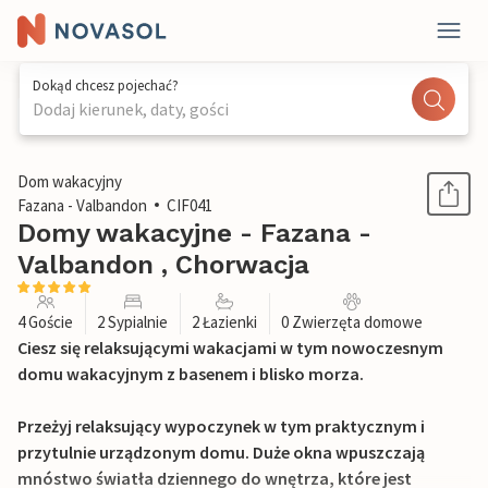
Dokąd chcesz pojechać?
Dodaj kierunek, daty, gości
1 / 24
Dom wakacyjny
Fazana - Valbandon
CIF041
Domy wakacyjne - Fazana -
Valbandon , Chorwacja
4 Goście
2 Sypialnie
2 Łazienki
0 Zwierzęta domowe
Ciesz się relaksującymi wakacjami w tym nowoczesnym
domu wakacyjnym z basenem i blisko morza.
Przeżyj relaksujący wypoczynek w tym praktycznym i
przytulnie urządzonym domu. Duże okna wpuszczają
mnóstwo światła dziennego do wnętrza, które jest