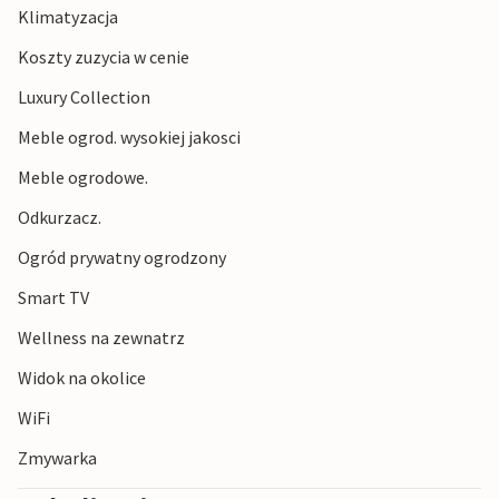
Klimatyzacja
życiem miasto tworzą fascynującą mieszankę.
Koszty zuzycia w cenie
Luxury Collection
Meble ogrod. wysokiej jakosci
Meble ogrodowe.
Odkurzacz.
Ogród prywatny ogrodzony
Smart TV
Wellness na zewnatrz
Widok na okolice
WiFi
Zmywarka