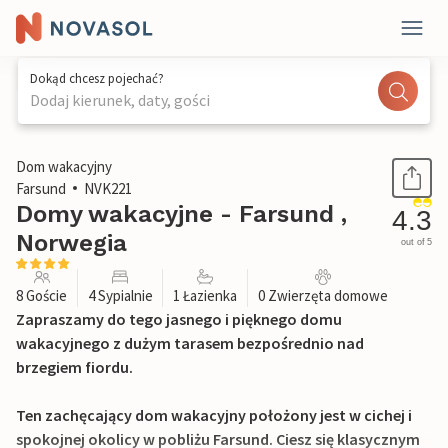
Dokąd chcesz pojechać?
Dodaj kierunek, daty, gości
1 / 17
Dom wakacyjny
Farsund
NVK221
Domy wakacyjne - Farsund ,
4.3
Norwegia
out of 5
8 Goście
4 Sypialnie
1 Łazienka
0 Zwierzęta domowe
Zapraszamy do tego jasnego i pięknego domu
wakacyjnego z dużym tarasem bezpośrednio nad
brzegiem fiordu.
Ten zachęcający dom wakacyjny położony jest w cichej i
spokojnej okolicy w pobliżu Farsund. Ciesz się klasycznym