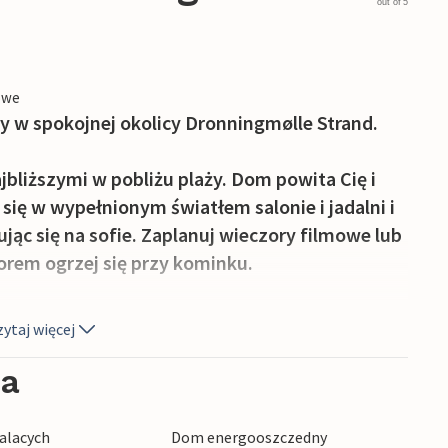
out of 5
owe
y w spokojnej okolicy Dronningmølle Strand.
jbliższymi w pobliżu plaży. Dom powita Cię i
 się w wypełnionym światłem salonie i jadalni i
ując się na sofie. Zaplanuj wieczory filmowe lub
rem ogrzej się przy kominku.
ym tarasem jest placem zabaw dla całej
ytaj więcej
ć i cieszyć słońcem. Obserwuj, jak Twoje dzieci
c chłodnego drinka na tarasie.
ia
 się zaledwie kilka kilometrów od hotelu i
alacych
Dom energooszczedny