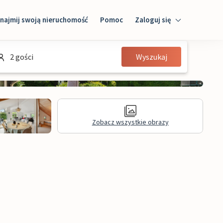
najmij swoją nieruchomość
Pomoc
Zaloguj się
Zaloguj się
2 gości
Wyszukaj
Gość
Właściciel domu
Zobacz wszystkie obrazy
Recenzje