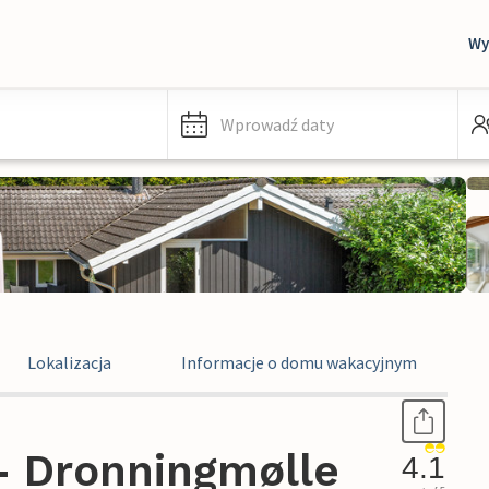
Wy
Wprowadź daty
Lokalizacja
Informacje o domu wakacyjnym
- Dronningmølle
4.1