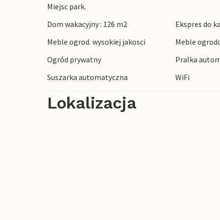
latem oferuje możliwość kąpieli i opalani
Miejsc park.
i łowienia ryb. Obserwuj przepływające ło
Dom wakacyjny : 126 m2
Ekspres do k
zabrać ze sobą rowery i wybrać się na p
Meble ogrod. wysokiej jakosci
Meble ogrod
odkryć piękne nadmorskie miasteczka Gil
lokalnej gastronomii.
Ogród prywatny
Pralka autom
Suszarka automatyczna
WiFi
Czekamy na przyrodę, muzea, zajęcia spo
Lokalizacja