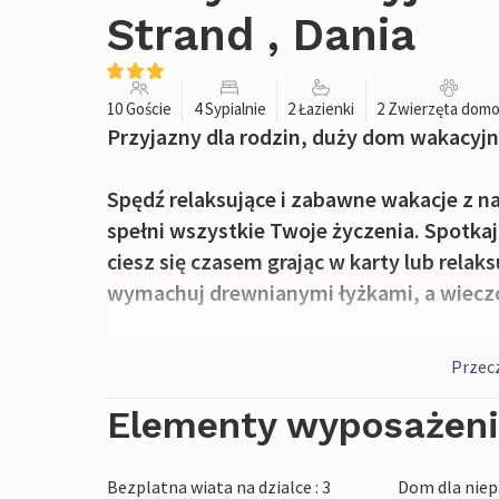
Strand , Dania
10 Goście
4 Sypialnie
2 Łazienki
2 Zwierzęta dom
Przyjazny dla rodzin, duży dom wakacyjn
Spędź relaksujące i zabawne wakacje z na
spełni wszystkie Twoje życzenia. Spotkaj
ciesz się czasem grając w karty lub relaks
wymachuj drewnianymi łyżkami, a wieczo
Ogród z pięknym, przestronnym drewnian
Przecz
rodziny. Młodzi i starsi mogą się tu bawi
skaczą, zjeżdżają i wspinają się, popijają
Elementy wyposażen
Piaszczysta plaża Dronningmølle znajduje
Bezplatna wiata na dzialce : 3
Dom dla niep